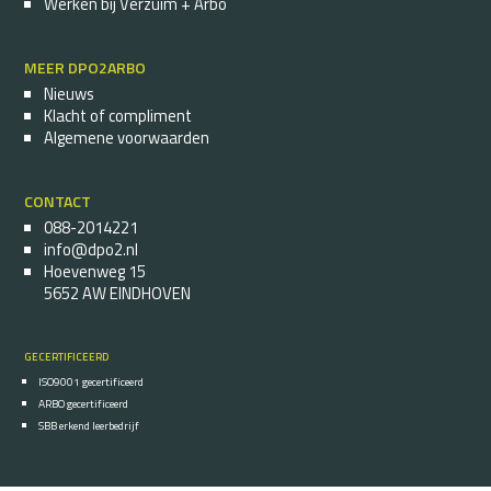
Werken bij Verzuim + Arbo
MEER DPO2ARBO
Nieuws
Klacht of compliment
Algemene voorwaarden
CONTACT
088-2014221
info@dpo2.nl
Hoevenweg 15
5652 AW EINDHOVEN
GECERTIFICEERD
ISO9001 gecertificeerd
ARBO gecertificeerd
SBB erkend leerbedrijf