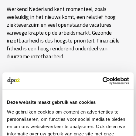
Werkend Nederland kent momenteel, zoals
veelvuldig in het nieuws komt, een relatief hoog
ziekteverzuim en veel openstaande vacatures
vanwege krapte op de arbeidsmarkt. Gezonde
inzetbaarheid is dus hoogste prioriteit. Financiële
fitheid is een hoog renderend onderdeel van
duurzame inzetbaarheid.
WAT TE DOEN?
Er is een breed scala aan initiatieven op het gebied
van preventie, signalering, ondersteuning en nazorg.
Deze website maakt gebruik van cookies
Preventief
kun je bijvoorbeeld denken aan het
We gebruiken cookies om content en advertenties te
ondersteuning bieden bij het lezen van moeilijke
personaliseren, om functies voor social media te bieden
brieven en persoonlijke financiële coaching. Een
en om ons websiteverkeer te analyseren. Ook delen we
workshop ‘365 dagen financieel fitte
informatie over uw gebruik van onze site met onze