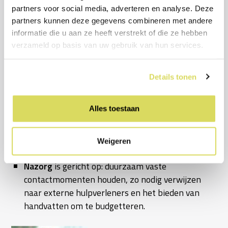
medewerkers behoort ook tot de mogelijkheden.
partners voor social media, adverteren en analyse. Deze
Signalering
binnen je organisatie is gericht op
partners kunnen deze gegevens combineren met andere
vaste contactmomenten met je mensen, data-
informatie die u aan ze heeft verstrekt of die ze hebben
analyse (frequentie van loonbeslag, frequentie
verzameld op basis van uw gebruik van hun services.
aanvraag voorschotten loon) en aandacht voor
het vergroten van de bespreekbaarheid van
Details tonen
financiële ongezondheid. Bied ondersteuning en
regel een verwijzing naar externe hulpverleners
Alles toestaan
als een budgetcoach, ondersteun medewerkers bij
het lezen van moeilijke brieven en deel informatie
over aanbod schuldhulpverlening. Werk zo nodig
Weigeren
samen met de Gemeente.
Nazorg
is gericht op: duurzaam vaste
contactmomenten houden, zo nodig verwijzen
naar externe hulpverleners en het bieden van
handvatten om te budgetteren.