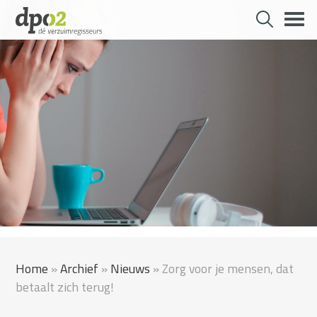
Skip
to
content
Home
»
Archief
»
Nieuws
»
Zorg voor je mensen, dat
betaalt zich terug!