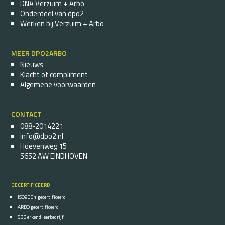
DNA Verzuim + Arbo
Onderdeel van dpo2
Werken bij Verzuim + Arbo
MEER DPO2ARBO
Nieuws
Klacht of compliment
Algemene voorwaarden
CONTACT
088-2014221
info@dpo2.nl
Hoevenweg 15
5652 AW EINDHOVEN
GECERTIFICEERD
ISO9001 gecertificeerd
ARBO gecertificeerd
SBB erkend leerbedrijf