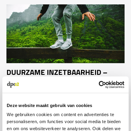
DUURZAME INZETBAARHEID –
WERK EN LEVEN IN BALANS
Als werkgever kun je het thema ‘duurzame
inzetbaarheid’ van medewerkers niet langer
Deze website maakt gebruik van cookies
negeren. Maatschappelijke en technologische
We gebruiken cookies om content en advertenties te
ontwikkelingen maken dat andere verwachtingen
personaliseren, om functies voor social media te bieden
worden gesteld aan organisaties en mensen.
en om ons websiteverkeer te analyseren. Ook delen we