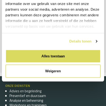
Beroepen verdwijnen en er komen nieuwe beroepen
informatie over uw gebruik van onze site met onze
bij, waarvoor andere competenties worden gevraagd.
partners voor social media, adverteren en analyse. Deze
Er is al veel gezegd en geschreven over duurzame
partners kunnen deze gegevens combineren met andere
inzetbaarheid, maar wat is het nu…
informatie die u aan ze heeft verstrekt of die ze hebben
verzameld op basis van uw gebruik van hun services.
MEER LEZEN
Details tonen
MEER WETEN?
Neem dan
direct contact
op of bel 088-2014221
Alles toestaan
Weigeren
ONZE DIENSTEN
Advies en begeleiding
Preventief en duurzaam
Analyse en beheersing
Workshops en trainingen