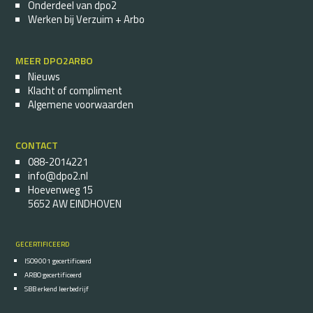
Onderdeel van dpo2
Werken bij Verzuim + Arbo
MEER DPO2ARBO
Nieuws
Klacht of compliment
Algemene voorwaarden
CONTACT
088-2014221
info@dpo2.nl
Hoevenweg 15
5652 AW EINDHOVEN
GECERTIFICEERD
ISO9001 gecertificeerd
ARBO gecertificeerd
SBB erkend leerbedrijf