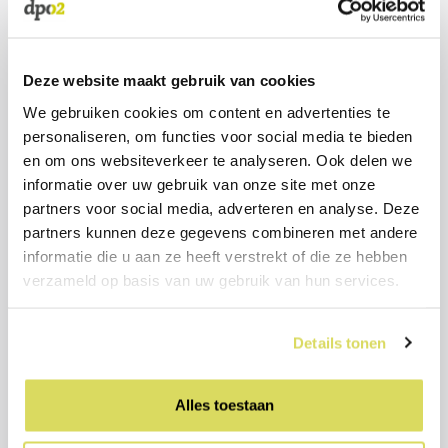
ONZE BELOFTE
Of u nu opdrachtgever, vakcollega of een kritische
volger bent: wij willen graag met u van gedachten
Deze website maakt gebruik van cookies
wisselen. Duurzame Inzetbaarheid van
medewerkers wordt steeds belangrijker. Een goed
We gebruiken cookies om content en advertenties te
personaliseren, om functies voor social media te bieden
ontwikkeld beleid hierop heeft veel invloed op
en om ons websiteverkeer te analyseren. Ook delen we
verzuim.
informatie over uw gebruik van onze site met onze
partners voor social media, adverteren en analyse. Deze
partners kunnen deze gegevens combineren met andere
informatie die u aan ze heeft verstrekt of die ze hebben
verzameld op basis van uw gebruik van hun services.
Details tonen
Alles toestaan
MEER WETEN?
Bel of mail