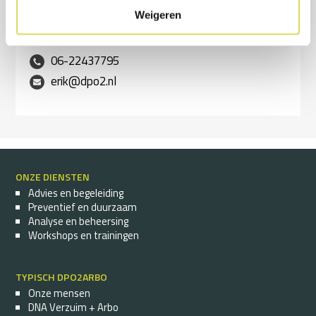
Erik Bartholomeus
Weigeren
Managing Partner dpo2
06-22437795
erik@dpo2.nl
ONZE DIENSTEN
Advies en begeleiding
Preventief en duurzaam
Analyse en beheersing
Workshops en trainingen
TYPISCH DPO2ARBO
Onze mensen
DNA Verzuim + Arbo